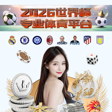
注册入口
博亚app下载
APP与网页版入
口｜畅享全球体育赛事与数据
服务
欢迎访问
博亚app下载
，提供全面覆盖足球、篮
球、电竞等项目的赛事资讯与数据内容， 支持
APP下载
与
网页使用
，每日同步更新千场比
赛，聚焦热门体育内容， 助您轻松获取赛事动
态，掌握比赛节奏。